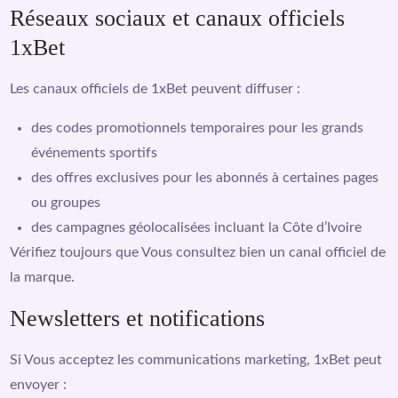
Réseaux sociaux et canaux officiels
1xBet
Les canaux officiels de 1xBet peuvent diffuser :
des codes promotionnels temporaires pour les grands
événements sportifs
des offres exclusives pour les abonnés à certaines pages
ou groupes
des campagnes géolocalisées incluant la Côte d’Ivoire
Vérifiez toujours que Vous consultez bien un canal officiel de
la marque.
Newsletters et notifications
Si Vous acceptez les communications marketing, 1xBet peut
envoyer :