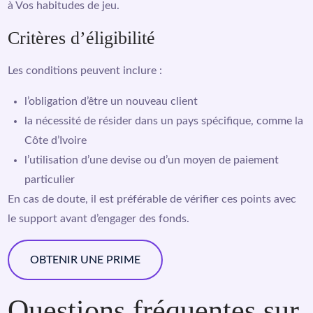
à Vos habitudes de jeu.
Critères d’éligibilité
Les conditions peuvent inclure :
l’obligation d’être un nouveau client
la nécessité de résider dans un pays spécifique, comme la
Côte d’Ivoire
l’utilisation d’une devise ou d’un moyen de paiement
particulier
En cas de doute, il est préférable de vérifier ces points avec
le support avant d’engager des fonds.
OBTENIR UNE PRIME
Questions fréquentes sur