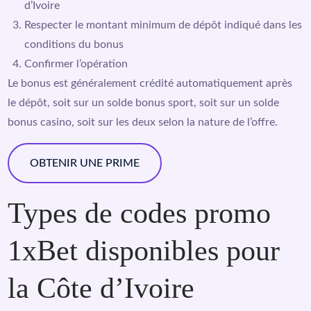
d’Ivoire
Respecter le montant minimum de dépôt indiqué dans les
conditions du bonus
Confirmer l’opération
Le bonus est généralement crédité automatiquement après
le dépôt, soit sur un solde bonus sport, soit sur un solde
bonus casino, soit sur les deux selon la nature de l’offre.
OBTENIR UNE PRIME
Types de codes promo
1xBet disponibles pour
la Côte d’Ivoire