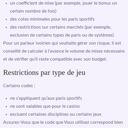
un coefficient de mise (par exemple, jouer le bonus un
certain nombre de fois)
des cotes minimales pour les paris sportifs
des restrictions sur certains marchés (par exemple,
exclusion de certains types de paris ou de systèmes)
Pour un parieur ivoirien qui souhaite gérer son risque, il est
conseillé de calculer à l’avance le volume de mises nécessaire
et de vérifier qu’il reste compatible avec son budget.
Restrictions par type de jeu
Certains codes :
ne s’appliquent qu’aux paris sportifs
ne sont valables que pour le casino
excluent certaines disciplines ou certains jeux
Assurez-Vous que le code que Vous utilisez correspond bien