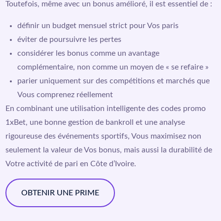
Toutefois, même avec un bonus amélioré, il est essentiel de :
définir un budget mensuel strict pour Vos paris
éviter de poursuivre les pertes
considérer les bonus comme un avantage
complémentaire, non comme un moyen de « se refaire »
parier uniquement sur des compétitions et marchés que
Vous comprenez réellement
En combinant une utilisation intelligente des codes promo
1xBet, une bonne gestion de bankroll et une analyse
rigoureuse des événements sportifs, Vous maximisez non
seulement la valeur de Vos bonus, mais aussi la durabilité de
Votre activité de pari en Côte d’Ivoire.
OBTENIR UNE PRIME