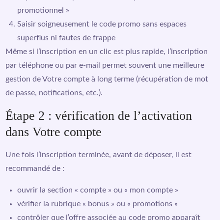
promotionnel »
Saisir soigneusement le code promo sans espaces
superflus ni fautes de frappe
Même si l’inscription en un clic est plus rapide, l’inscription
par téléphone ou par e-mail permet souvent une meilleure
gestion de Votre compte à long terme (récupération de mot
de passe, notifications, etc.).
Étape 2 : vérification de l’activation
dans Votre compte
Une fois l’inscription terminée, avant de déposer, il est
recommandé de :
ouvrir la section « compte » ou « mon compte »
vérifier la rubrique « bonus » ou « promotions »
contrôler que l’offre associée au code promo apparaît