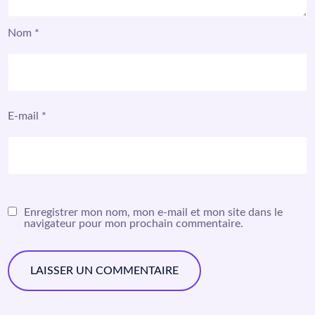
Nom
*
E-mail
*
Enregistrer mon nom, mon e-mail et mon site dans le
navigateur pour mon prochain commentaire.