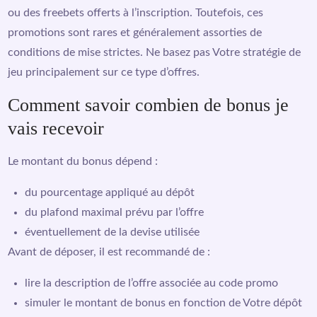
ou des freebets offerts à l’inscription. Toutefois, ces
promotions sont rares et généralement assorties de
conditions de mise strictes. Ne basez pas Votre stratégie de
jeu principalement sur ce type d’offres.
Comment savoir combien de bonus je
vais recevoir
Le montant du bonus dépend :
du pourcentage appliqué au dépôt
du plafond maximal prévu par l’offre
éventuellement de la devise utilisée
Avant de déposer, il est recommandé de :
lire la description de l’offre associée au code promo
simuler le montant de bonus en fonction de Votre dépôt