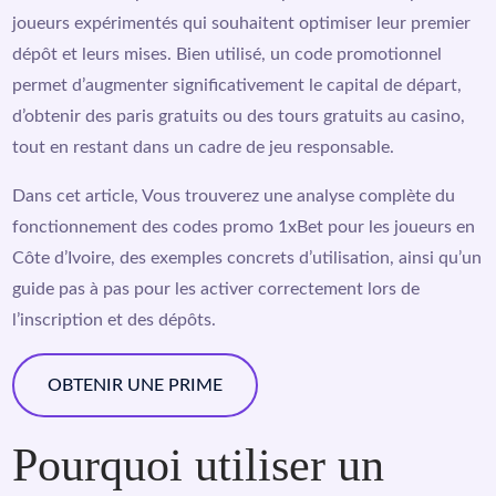
joueurs expérimentés qui souhaitent optimiser leur premier
dépôt et leurs mises. Bien utilisé, un code promotionnel
permet d’augmenter significativement le capital de départ,
d’obtenir des paris gratuits ou des tours gratuits au casino,
tout en restant dans un cadre de jeu responsable.
Dans cet article, Vous trouverez une analyse complète du
fonctionnement des codes promo 1xBet pour les joueurs en
Côte d’Ivoire, des exemples concrets d’utilisation, ainsi qu’un
guide pas à pas pour les activer correctement lors de
l’inscription et des dépôts.
OBTENIR UNE PRIME
Pourquoi utiliser un