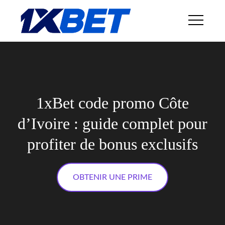
Skip
to
content
1xBet code promo Côte
d’Ivoire : guide complet pour
profiter de bonus exclusifs
OBTENIR UNE PRIME