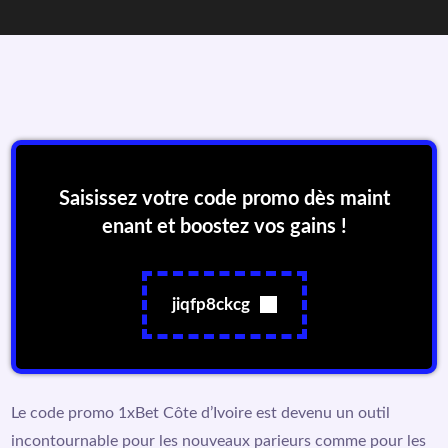
Saisissez votre code promo dès maint
enant et boostez vos gains !
jiqfp8ckcg
Le code promo 1xBet Côte d’Ivoire est devenu un outil
incontournable pour les nouveaux parieurs comme pour les