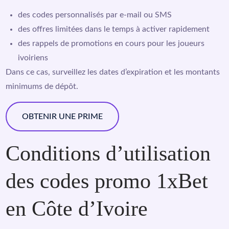
des codes personnalisés par e-mail ou SMS
des offres limitées dans le temps à activer rapidement
des rappels de promotions en cours pour les joueurs
ivoiriens
Dans ce cas, surveillez les dates d’expiration et les montants
minimums de dépôt.
OBTENIR UNE PRIME
Conditions d’utilisation
des codes promo 1xBet
en Côte d’Ivoire